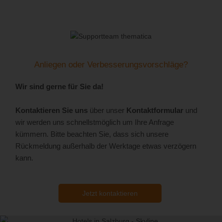
abgeben“
Bewertung trotz E-Mail-Bestätigung nicht online sein, kann
Als Besucher von hotels-salzburg.info kannst du auf der
Vervollständige das
Bewertungsformular
und schicke
auch ein Richtlinienverstoß vorliegen.
Detailseite
öffentliche Fragen
stellen, die auch andere
deine Bewertung mit dem
Button „Bewertung
Besucher interessieren könnten und somit im öffentlichen
abgebeben“
ab.
Interesse sind. Zum Beispiel: „Wird im Hotel glutenfreie Kost
Bestätige deine E-Mail-Adresse
über den
angeboten?“
Anliegen oder Verbesserungsvorschläge?
zugesendeten Link per E-Mail
Wir sind gerne für Sie da!
Kontaktieren Sie uns
über unser
Kontaktformular
und
wir werden uns schnellstmöglich um Ihre Anfrage
kümmern. Bitte beachten Sie, dass sich unsere
Rückmeldung außerhalb der Werktage etwas verzögern
kann.
Jetzt kontaktieren