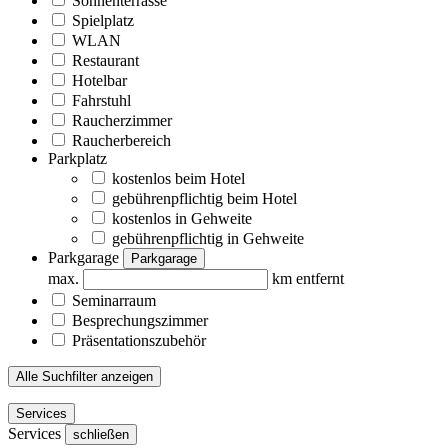
Sonnenterrasse
Spielplatz
WLAN
Restaurant
Hotelbar
Fahrstuhl
Raucherzimmer
Raucherbereich
Parkplatz
kostenlos beim Hotel
gebührenpflichtig beim Hotel
kostenlos in Gehweite
gebührenpflichtig in Gehweite
Parkgarage
Parkgarage
max.
km entfernt
Seminarraum
Besprechungszimmer
Präsentationszubehör
Alle Suchfilter anzeigen
Services
Services
schließen