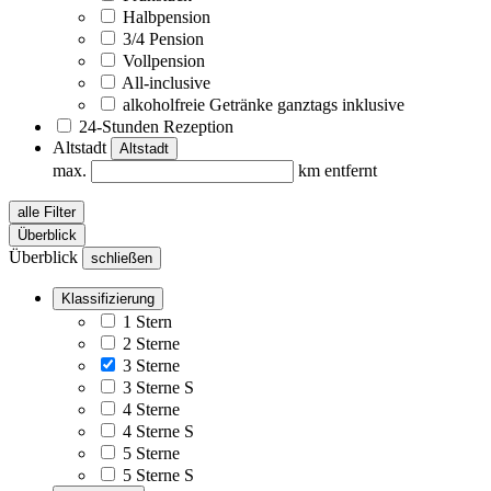
Halbpension
3/4 Pension
Vollpension
All-inclusive
alkoholfreie Getränke ganztags inklusive
24-Stunden Rezeption
Altstadt
Altstadt
max.
km entfernt
alle Filter
Überblick
Überblick
schließen
Klassifizierung
1 Stern
2 Sterne
3 Sterne
3 Sterne S
4 Sterne
4 Sterne S
5 Sterne
5 Sterne S