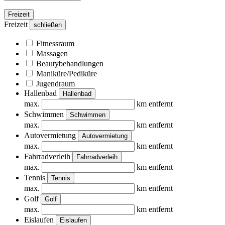
Freizeit
Freizeit
schließen
Fitnessraum
Massagen
Beautybehandlungen
Maniküre/Pediküre
Jugendraum
Hallenbad
Hallenbad
max.
km entfernt
Schwimmen
Schwimmen
max.
km entfernt
Autovermietung
Autovermietung
max.
km entfernt
Fahrradverleih
Fahrradverleih
max.
km entfernt
Tennis
Tennis
max.
km entfernt
Golf
Golf
max.
km entfernt
Eislaufen
Eislaufen