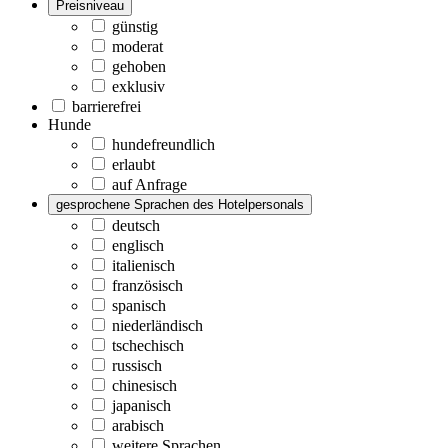
Preisniveau
günstig
moderat
gehoben
exklusiv
barrierefrei
Hunde
hundefreundlich
erlaubt
auf Anfrage
gesprochene Sprachen des Hotelpersonals
deutsch
englisch
italienisch
französisch
spanisch
niederländisch
tschechisch
russisch
chinesisch
japanisch
arabisch
weitere Sprachen