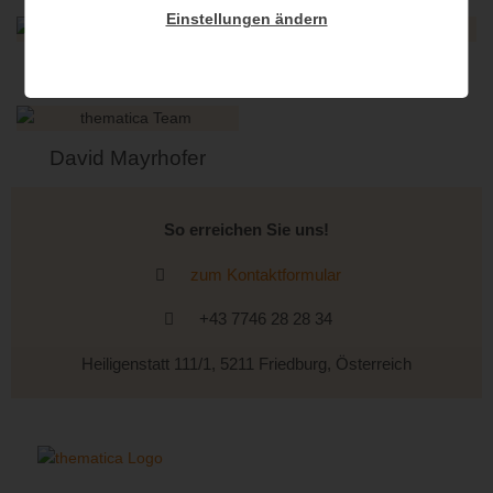
Einstellungen ändern
Christoph Reichl
Stefan Spatzenegger
David Mayrhofer
So erreichen Sie uns!
zum Kontaktformular
+43 7746 28 28 34
Heiligenstatt 111/1, 5211 Friedburg, Österreich