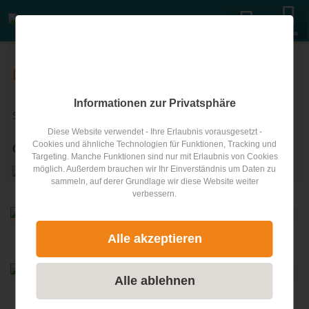
Menu
Das Team von hotels-salzburg.info
Informationen zur Privatsphäre
Schön, dass Sie hier sind und uns kennenlernen möchten!
Diese Website verwendet - Ihre Erlaubnis vorausgesetzt -
Cookies und ähnliche Technologien für Funktionen, Tracking und
Gerne stellen wir uns vor.
Targeting. Manche Funktionen sind nur mit Erlaubnis von Cookies
möglich. Außerdem brauchen wir Ihr Einverständnis um Daten zu
sammeln, auf derer Grundlage wir diese Website weiter
verbessern.
Alle akzeptieren
Erwin Oberascher
Monika Oberascher
Alle ablehnen
Sandra Knauseder
Hanna Lindner