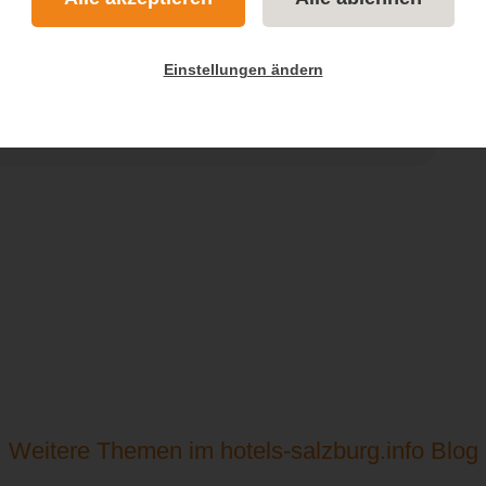
em Fahrrad entdecken
 und rund um die Stadt Salzburg
Einstellungen ändern
eiterlesen...
Weitere Themen im hotels-salzburg.info Blog