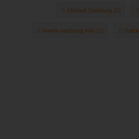
Altstadt Salzburg (2)
hotels-salzburg.info (1)
Salzb