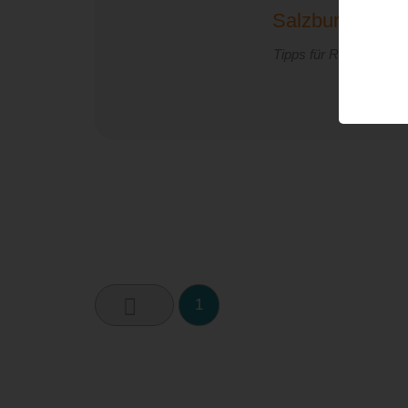
Salzburg mit d
Tipps für Radtouren in
W
1