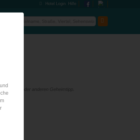
Hotel Login
Hilfe
 und
nd den einen oder anderen Geheimtipp.
nche
em
r