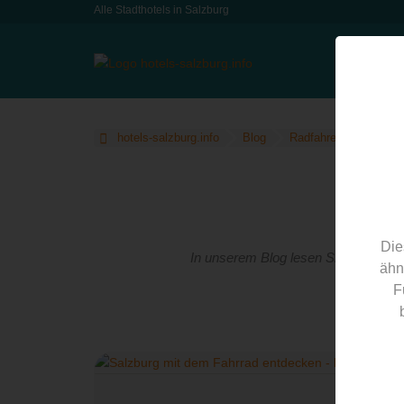
Alle Stadthotels in Salzburg
hotels-salzburg.info
Blog
Radfahren
Die
In unserem Blog lesen Sie Tipps für 
ähn
F