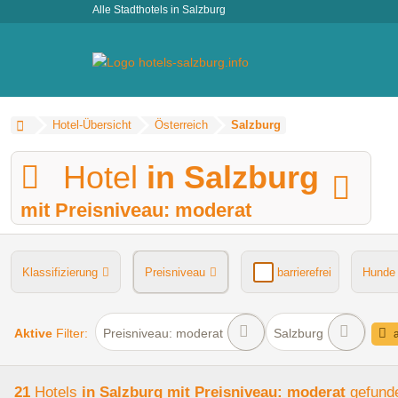
Alle Stadthotels in Salzburg
Hotel-Übersicht
Österreich
Salzburg
Hotel
in Salzburg
mit Preisniveau: moderat
Klassifizierung
Preisniveau
barrierefrei
Hunde
Aktive
Filter:
Preisniveau: moderat
Salzburg
a
21
Hotels
in Salzburg
mit Preisniveau: moderat
gefund