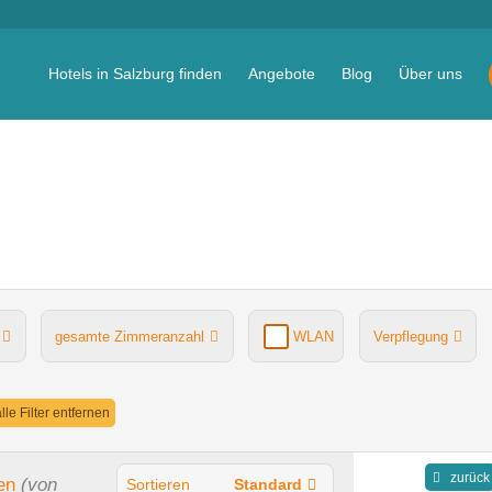
Hotels in Salzburg finden
Angebote
Blog
Über uns
gesamte Zimmeranzahl
WLAN
Verpflegung
lle Filter entfernen
zurück
en
(von
Sortieren
Standard